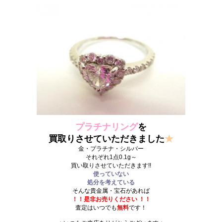
プラチナリング
を
買取りさせていただきました
★
金・プラチナ・シルバー
それぞれ1点0.1g～
買い取りさせていただきます!!
使っていない
処分を考えている
そんな貴金属・宝石があれば
！！是非お売りください ！！
査定はいつでも
無料
です！
.