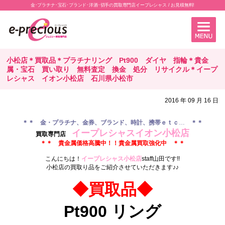
金･プラチナ･宝石･ブランド･洋酒･切手の買取専門店イープレシャス / お見積無料!
小松店＊買取品＊プラチナリング Pt900 ダイヤ 指輪＊貴金
属・宝石 買い取り 無料査定 換金 処分 リサイクル＊イープ
レシャス イオン小松店 石川県小松市
2016 年 09 月 16 日
＊
＊ 金・プラチナ、金券、ブランド、時計、携帯ｅｔｃ
…
＊
＊
イープレシャスイオン小松店
買取専門店
＊＊ 貴金属価格高騰中！！貴金属買取強化中 ＊＊
.
こんにちは！
イープレシャス小松店
staff山田です!!
小松店の買取り品をご紹介させていただきます♪♪
.
◆買取品◆
Pt900 リング