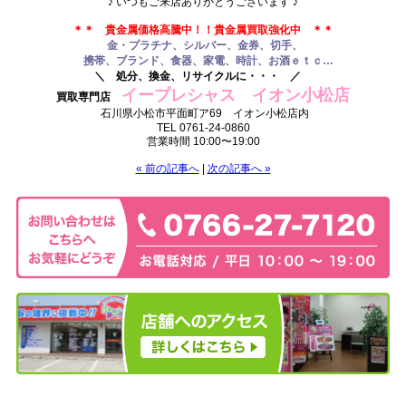
♪ いつもご来店ありがとうございます ♪
.
＊＊ 貴金属価格高騰中！
！貴金属買取強化中 ＊＊
金・プラチナ、シルバー、金券、切手、
携帯、ブランド、食器、家電、時計、お酒
ｅｔｃ…
＼ 処分、換金、リサイクルに・・・ ／
イープレシャス イオン小松店
買取専門店
石川県小松市平面町ア69 イオン小松店内
TEL 0761-24-0860
営業時間 10:00〜19:00
« 前の記事へ
|
次の記事へ »