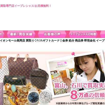
買取専門店イープレシャス/お見積無料！
 イオンモール高岡店 買取り♢VJAギフトカード♢金券 処分 商品券 即現金化 イー