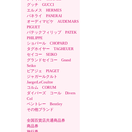
グッチ GUCCI
エルメス HERMES
パネライ PANERAI
オーディマピケ AUDEMARS
PIGUET
パテックフィリップ PATEK
PHILIPPE
ショパール CHOPARD
タグホイヤー TAGHEUER
セイコー SEIKO
グランドセイコー Grand
Seiko
ピアジェ PIAGET
ジャガールクルト
JaegerLeCoultre
コルム CORUM
ダイバーズ コール Divers
Col
ベントレー Bentley
その他ブランド
全国百貨店共通商品券
商品券
旅行券