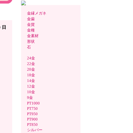
金縁メガネ
シャ
金歯
金貨
0 日
金種
金素材
形状
石
24金
22金
20金
18金
14金
12金
10金
9金
PT1000
PT750
PT950
PT900
PT850
シルバー