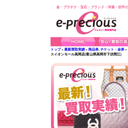
金・プラチナ・宝石・ブランド・洋酒・切手の
トップ
»
最新買取実績
»
商品券
,
チケット・金券
»
スイオンモール高岡店(富山県高岡市下伏間江)