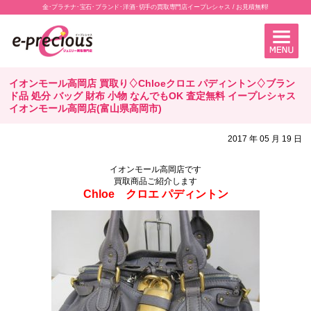
金･プラチナ･宝石･ブランド･洋酒･切手の買取専門店イープレシャス / お見積無料!
イオンモール高岡店 買取り♢Chloeクロエ パディントン♢ブラン
ド品 処分 バッグ 財布 小物 なんでもOK 査定無料 イープレシャス
イオンモール高岡店(富山県高岡市)
2017 年 05 月 19 日
イオンモール高岡店です
買取商品ご紹介します
Chloe クロエ パディントン