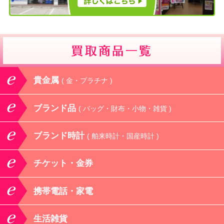
貴金属
( 金・プラチナ )
ブランド品
( バッグ・財布・小物・雑貨 )
ブランド時計
( 舶来時計・国産時計 )
チケット・金券
携帯電話・家電
生活雑貨