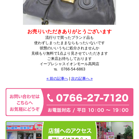
お売りいただきありがとうございます
流行りで買ったブランド品も
使わずしまったままならもったいないです
状態のいいうちに処分されませんか
見積もり無料で1点より見させていただきます
ご来店お待ちしております
イープレシャスイオンモール高岡店
℡ 0766-54-6863
« 前の記事へ
|
次の記事へ »