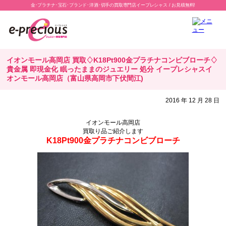
金･プラチナ･宝石･ブランド･洋酒･切手の買取専門店イープレシャス / お見積無料!
イオンモール高岡店 買取♢K18Pt900金プラチナコンビブローチ♢
貴金属 即現金化 眠ったままのジュエリー 処分 イープレシャスイ
オンモール高岡店（富山県高岡市下伏間江)
2016 年 12 月 28 日
イオンモール高岡店
買取り品ご紹介します
K18Pt900金プラチナコンビブローチ