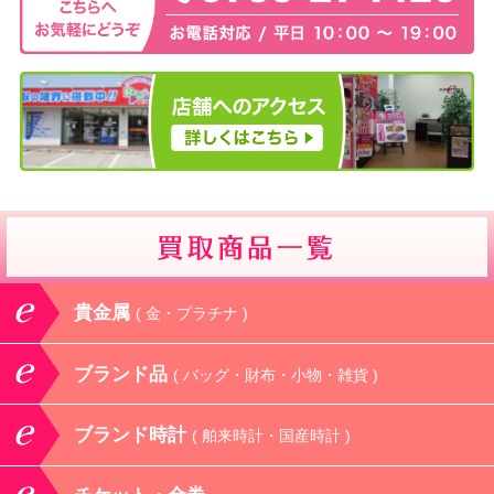
貴金属
( 金・プラチナ )
ブランド品
( バッグ・財布・小物・雑貨 )
ブランド時計
( 舶来時計・国産時計 )