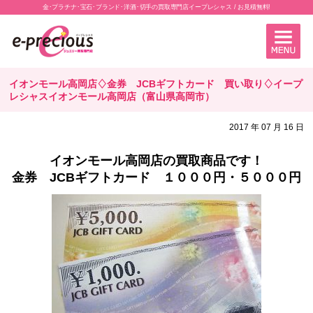
金･プラチナ･宝石･ブランド･洋酒･切手の買取専門店イープレシャス / お見積無料!
イオンモール高岡店♢金券 JCBギフトカード 買い取り♢イープ
レシャスイオンモール高岡店（富山県高岡市）
2017 年 07 月 16 日
イオンモール高岡店の買取商品です！
金券 JCBギフトカード １０００円・５０００円