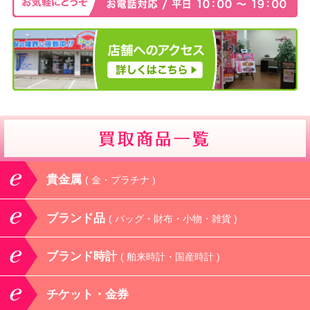
貴金属
( 金・プラチナ )
ブランド品
( バッグ・財布・小物・雑貨 )
ブランド時計
( 舶来時計・国産時計 )
チケット・金券