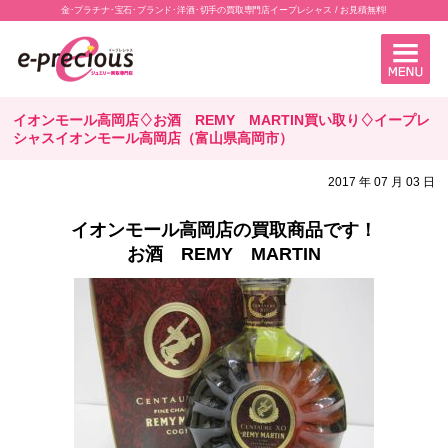
金･プラチナ･宝石･ブランド･洋酒･切手の買取専門店イープレシャス / お見積無料!
イオンモール高岡店♢お酒 REMY MARTIN買い取り♢イープレ
シャスイオンモール高岡店（富山県高岡市）
2017 年 07 月 03 日
イオンモール高岡店の買取商品です！
お酒 REMY MARTIN