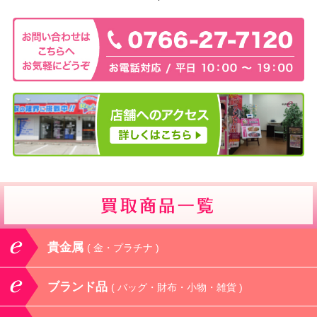
貴金属
( 金・プラチナ )
ブランド品
( バッグ・財布・小物・雑貨 )