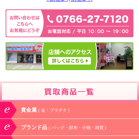
貴金属
( 金・プラチナ )
ブランド品
( バッグ・財布・小物・雑貨 )