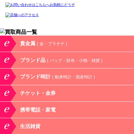
貴金属
( 金・プラチナ )
ブランド品
( バッグ・財布・小物・雑貨 )
ブランド時計
( 舶来時計・国産時計 )
チケット・金券
携帯電話・家電
生活雑貨