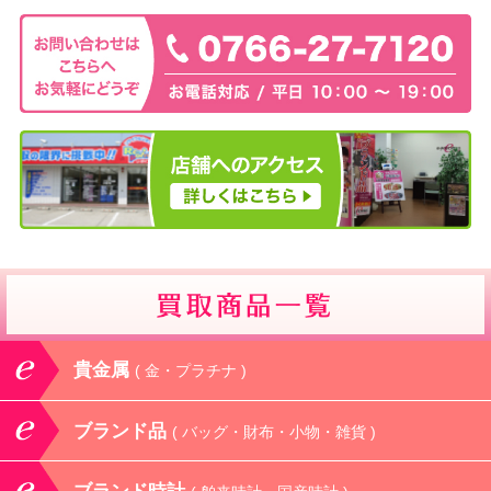
貴金属
( 金・プラチナ )
ブランド品
( バッグ・財布・小物・雑貨 )