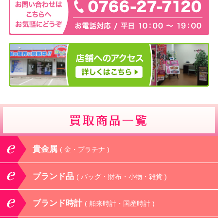
貴金属
( 金・プラチナ )
ブランド品
( バッグ・財布・小物・雑貨 )
ブランド時計
( 舶来時計・国産時計 )