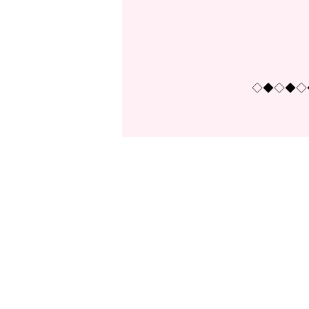
◇◆◇◆◇