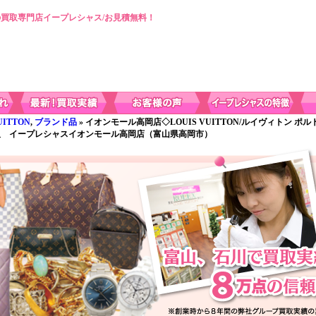
買取専門店イープレシャス/お見積無料！
ITTON
,
ブランド品
» イオンモール高岡店◇LOUIS VUITTON/ルイヴィトン ポ
買取 イープレシャスイオンモール高岡店（富山県高岡市）