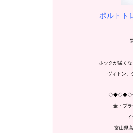
ポルトト
ホックが緩くな
ヴィトン、
◇◆◇◆◇
金・プラ
イ
富山県高