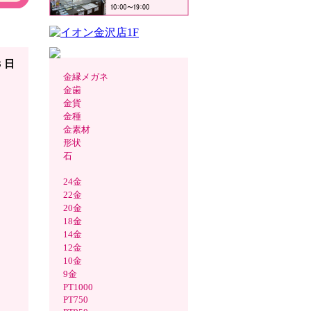
ナショ
3 日
金縁メガネ
金歯
金貨
金種
金素材
形状
石
24金
22金
20金
18金
14金
12金
10金
9金
PT1000
PT750