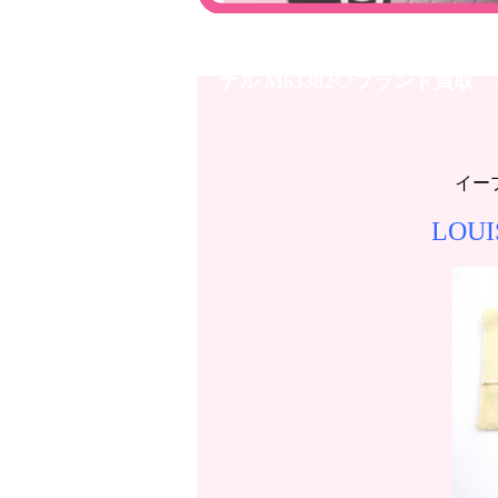
イオンモール高岡店◇LOUIS 
ナル M63382◇ブランド買
イー
LOU