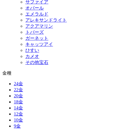
サファイア
オパール
エメラルド
アレキサンドライト
アクアマリン
トパーズ
ガーネット
キャッツアイ
ひすい
カメオ
その他宝石
金種
24金
22金
20金
18金
14金
12金
10金
9金