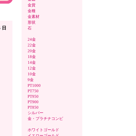
金貨
金種
モール
金素材
形状
5 日
石
24金
22金
20金
18金
14金
12金
10金
9金
PT1000
PT750
PT950
PT900
PT850
シルバー
金・プラチナコンビ
ホワイトゴールド
イエローゴールド