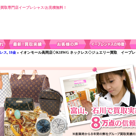
買取専門店イープレシャス/お見積無料！
レス
,
18金
» イオンモール高岡店◇K18WG ネックレス◇ジュエリー買取 イープ