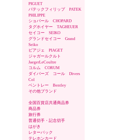
PIGUET
パテックフィリップ PATEK
PHILIPPE
ショパール CHOPARD
タグホイヤー TAGHEUER
セイコー SEIKO
グランドセイコー Grand
Seiko
ピアジェ PIAGET
ジャガールクルト
JaegerLeCoultre
コルム CORUM
ダイバーズ コール Divers
Col
ベントレー Bentley
その他ブランド
全国百貨店共通商品券
商品券
旅行券
普通切手・記念切手
はがき
レターパック
テレホンカード