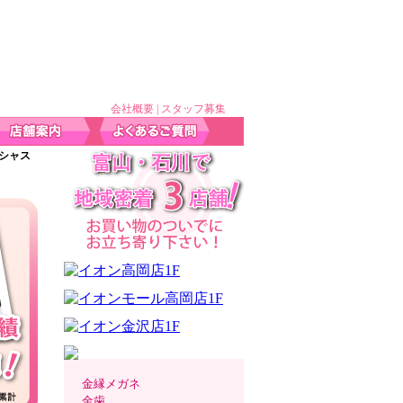
会社概要
|
スタッフ募集
レシャス
金縁メガネ
金歯