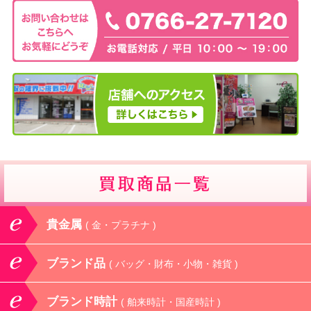
貴金属
( 金・プラチナ )
ブランド品
( バッグ・財布・小物・雑貨 )
ブランド時計
( 舶来時計・国産時計 )