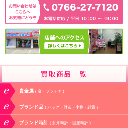
貴金属
( 金・プラチナ )
ブランド品
( バッグ・財布・小物・雑貨 )
ブランド時計
( 舶来時計・国産時計 )