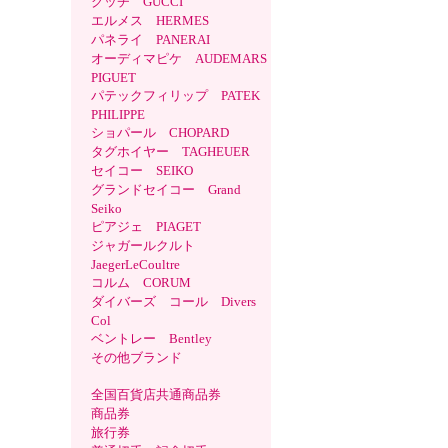
グッチ GUCCI
エルメス HERMES
パネライ PANERAI
オーディマピケ AUDEMARS
PIGUET
パテックフィリップ PATEK
PHILIPPE
ショパール CHOPARD
タグホイヤー TAGHEUER
セイコー SEIKO
グランドセイコー Grand
Seiko
ピアジェ PIAGET
ジャガールクルト
JaegerLeCoultre
コルム CORUM
ダイバーズ コール Divers
Col
ベントレー Bentley
その他ブランド
全国百貨店共通商品券
商品券
旅行券