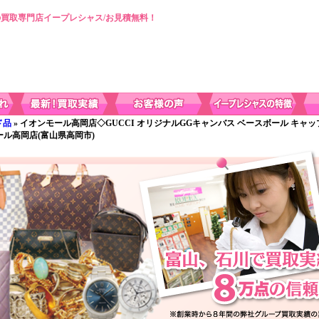
買取専門店イープレシャス/お見積無料！
ド品
» イオンモール高岡店◇GUCCI オリジナルGGキャンバス ベースボール キャッ
ール高岡店(富山県高岡市)