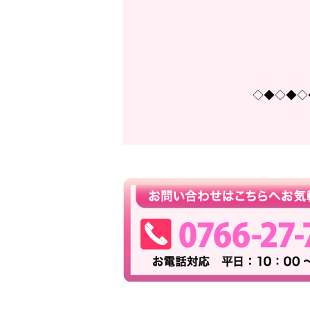
◇◆◇◆◇