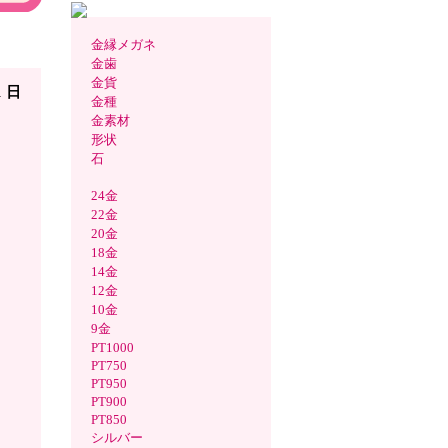
金縁メガネ
5◇ブ
金歯
金貨
1 日
金種
金素材
形状
石
24金
22金
20金
18金
14金
12金
10金
9金
PT1000
PT750
PT950
PT900
PT850
シルバー