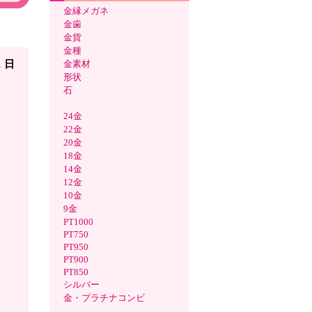
金縁メガネ
金歯
オン
金貨
金種
1 日
金素材
形状
石
24金
22金
20金
18金
14金
12金
10金
9金
PT1000
PT750
PT950
PT900
PT850
シルバー
金・プラチナコンビ