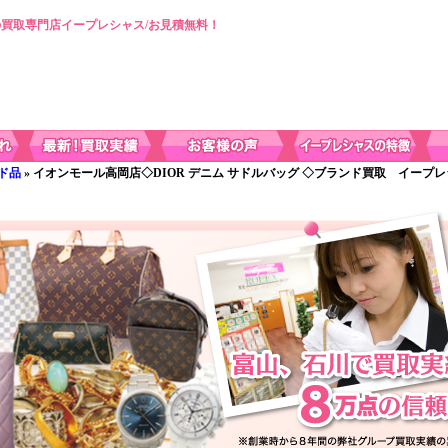
買取専門店イープレシャス/お見積無料！
ド品
» イオンモール高岡店◇DIOR デニム サドルバッグ ◇ブランド買取 イープ