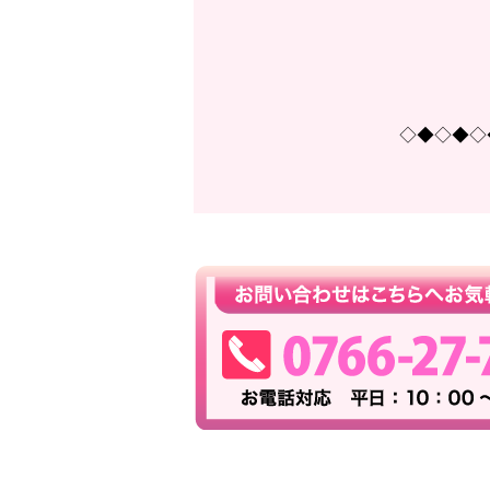
◇◆◇◆◇