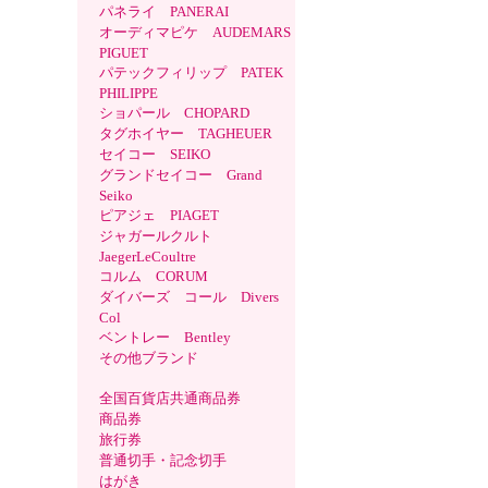
パネライ PANERAI
オーディマピケ AUDEMARS
PIGUET
パテックフィリップ PATEK
PHILIPPE
ショパール CHOPARD
タグホイヤー TAGHEUER
セイコー SEIKO
グランドセイコー Grand
Seiko
ピアジェ PIAGET
ジャガールクルト
JaegerLeCoultre
コルム CORUM
ダイバーズ コール Divers
Col
ベントレー Bentley
その他ブランド
全国百貨店共通商品券
商品券
旅行券
普通切手・記念切手
はがき