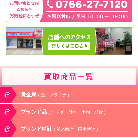
貴金属
( 金・プラチナ )
ブランド品
( バッグ・財布・小物・雑貨 )
ブランド時計
( 舶来時計・国産時計 )