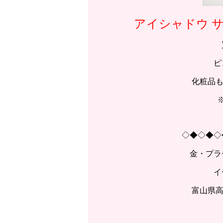
アイシャドウ サ
ピ
化粧品も
◇◆◇◆◇
金・プラ
イ
富山県高