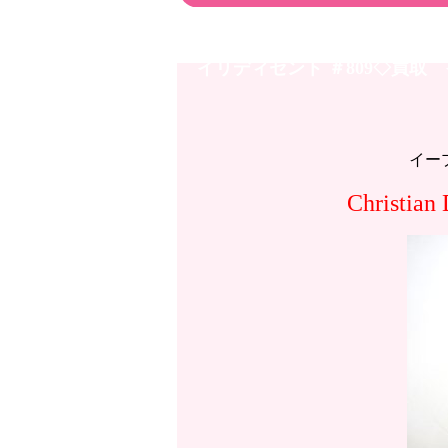
イオンモール高岡店◇Christi
イリディセント ＃809◇買
イー
Christ