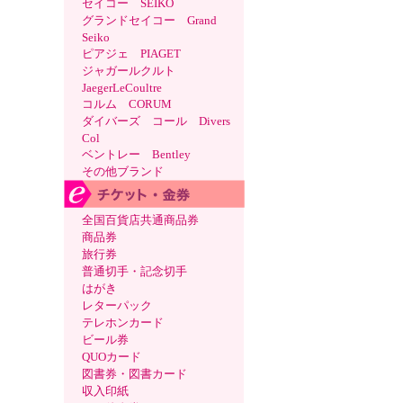
セイコー SEIKO
グランドセイコー Grand
Seiko
ピアジェ PIAGET
ジャガールクルト
JaegerLeCoultre
コルム CORUM
ダイバーズ コール Divers
Col
ベントレー Bentley
その他ブランド
全国百貨店共通商品券
商品券
旅行券
普通切手・記念切手
はがき
レターパック
テレホンカード
ビール券
QUOカード
図書券・図書カード
収入印紙