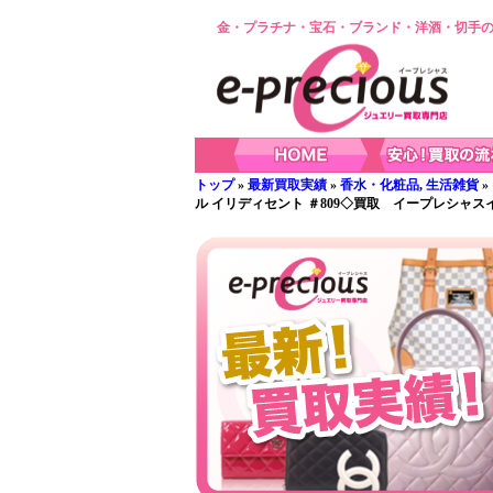
金・プラチナ・宝石・ブランド・洋酒・切手の
トップ
»
最新買取実績
»
香水・化粧品
,
生活雑貨
»
ル イリディセント ＃809◇買取 イープレシャ