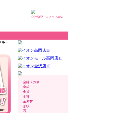
会社概要
|
スタッフ募集
ククルー
金縁メガネ
金歯
金貨
金種
金素材
形状
石