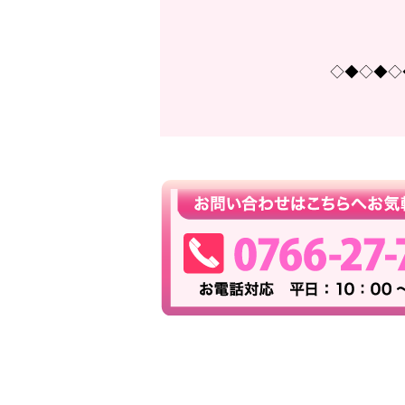
◇◆◇◆◇