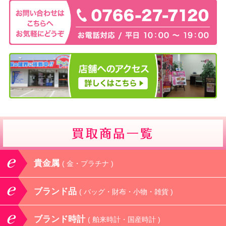
貴金属
( 金・プラチナ )
ブランド品
( バッグ・財布・小物・雑貨 )
ブランド時計
( 舶来時計・国産時計 )