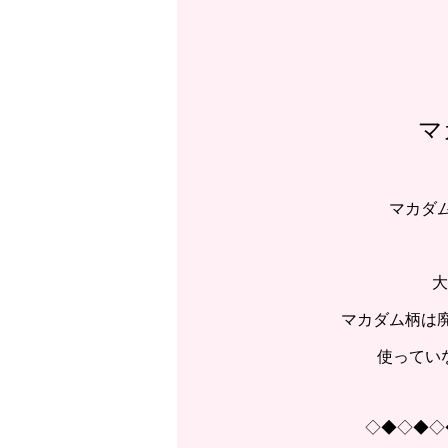
マ
マカダ
大
マカダム柄は
使ってい
◇◆◇◆◇