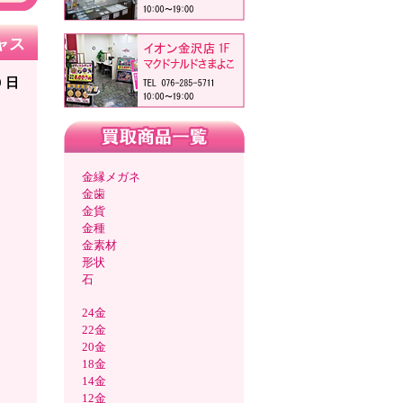
ャス
9 日
金縁メガネ
金歯
金貨
金種
金素材
形状
石
24金
22金
20金
18金
14金
12金