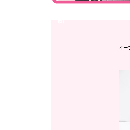
イオンモール高岡店◇香水 3
市)
イー