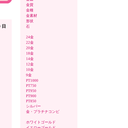
金貨
金種
県高岡
金素材
形状
9 日
石
24金
22金
20金
18金
14金
12金
10金
9金
PT1000
PT750
PT950
PT900
PT850
シルバー
金・プラチナコンビ
ホワイトゴールド
イエローゴールド