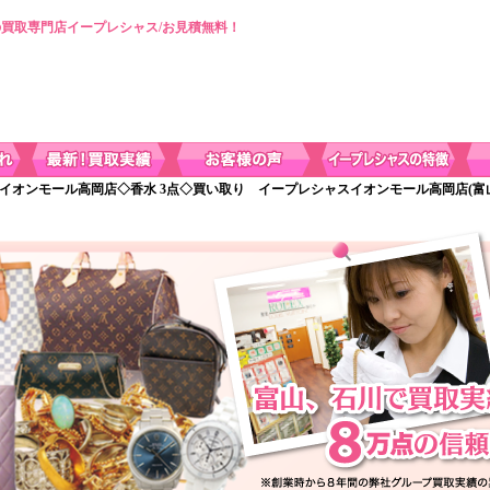
買取専門店イープレシャス/お見積無料！
 イオンモール高岡店◇香水 3点◇買い取り イープレシャスイオンモール高岡店(富