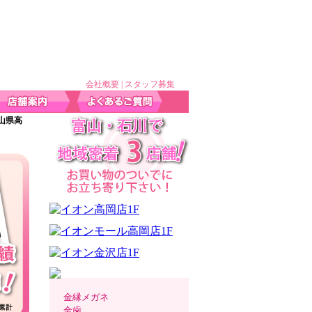
会社概要
|
スタッフ募集
山県高
金縁メガネ
金歯