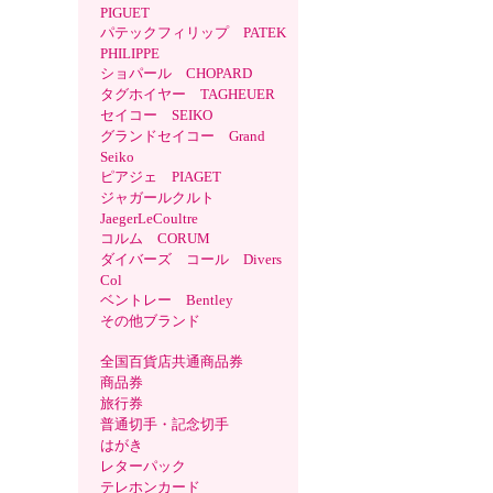
PIGUET
パテックフィリップ PATEK
PHILIPPE
ショパール CHOPARD
タグホイヤー TAGHEUER
セイコー SEIKO
グランドセイコー Grand
Seiko
ピアジェ PIAGET
ジャガールクルト
JaegerLeCoultre
コルム CORUM
ダイバーズ コール Divers
Col
ベントレー Bentley
その他ブランド
全国百貨店共通商品券
商品券
旅行券
普通切手・記念切手
はがき
レターパック
テレホンカード