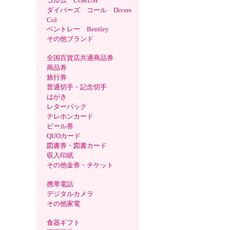
コルム CORUM
ダイバーズ コール Divers
Col
ベントレー Bentley
その他ブランド
全国百貨店共通商品券
商品券
旅行券
普通切手・記念切手
はがき
レターパック
テレホンカード
ビール券
QUOカード
図書券・図書カード
収入印紙
その他金券・チケット
携帯電話
デジタルカメラ
その他家電
食器ギフト