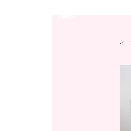
イオンモール高岡店◇竜20銭
高岡市)
イー