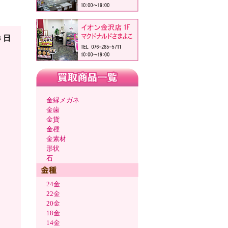
山県
8 日
金縁メガネ
金歯
金貨
金種
金素材
形状
石
24金
22金
20金
18金
14金