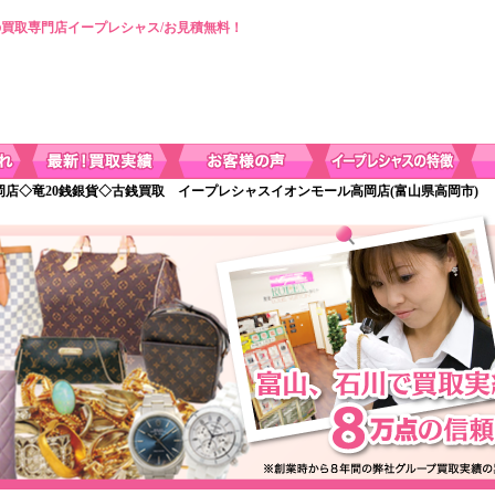
買取専門店イープレシャス/お見積無料！
岡店◇竜20銭銀貨◇古銭買取 イープレシャスイオンモール高岡店(富山県高岡市)