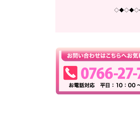
◇◆◇◆◇