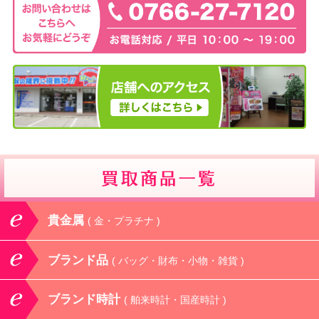
貴金属
( 金・プラチナ )
ブランド品
( バッグ・財布・小物・雑貨 )
ブランド時計
( 舶来時計・国産時計 )