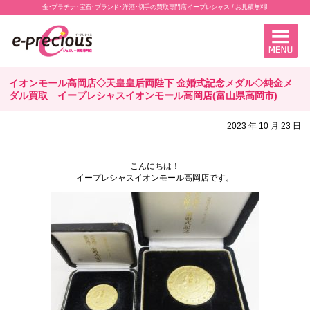
金･プラチナ･宝石･ブランド･洋酒･切手の買取専門店イープレシャス / お見積無料!
イオンモール高岡店◇天皇皇后両陛下 金婚式記念メダル◇純金メ
ダル買取 イープレシャスイオンモール高岡店(富山県高岡市)
2023 年 10 月 23 日
こんにちは！
イープレシャスイオンモール高岡店です。