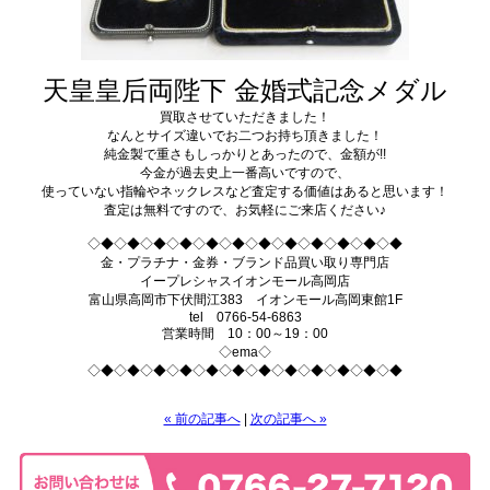
天皇皇后両陛下 金婚式記念メダル
買取させていただきました！
なんとサイズ違いでお二つお持ち頂きました！
純金製で重さもしっかりとあったので、金額が!!
今金が過去史上一番高いですので、
使っていない指輪やネックレスなど査定する価値はあると思います！
査定は無料ですので、お気軽にご来店ください♪
◇◆◇◆◇◆◇◆◇◆◇◆◇◆◇◆◇◆◇◆◇◆◇◆
金・プラチナ・金券・ブランド品買い取り専門店
イープレシャスイオンモール高岡店
富山県高岡市下伏間江383 イオンモール高岡東館1F
tel 0766-54-6863
営業時間 10：00～19：00
◇ema◇
◇◆◇◆◇◆◇◆◇◆◇◆◇◆◇◆◇◆◇◆◇◆◇◆
« 前の記事へ
|
次の記事へ »