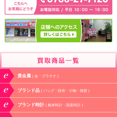
貴金属
( 金・プラチナ )
ブランド品
( バッグ・財布・小物・雑貨 )
ブランド時計
( 舶来時計・国産時計 )