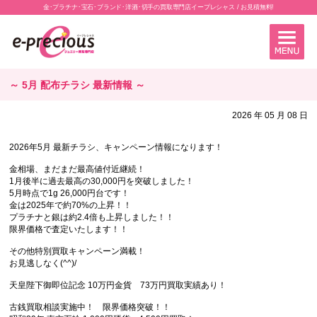
金･プラチナ･宝石･ブランド･洋酒･切手の買取専門店イープレシャス / お見積無料!
～ 5月 配布チラシ 最新情報 ～
2026 年 05 月 08 日
2026年5月 最新チラシ、キャンペーン情報になります！
金相場、まだまだ最高値付近継続！
1月後半に過去最高の30,000円を突破しました！
5月時点で1g 26,000円台です！
金は2025年で約70%の上昇！！
プラチナと銀は約2.4倍も上昇しました！！
限界価格で査定いたします！！
その他特別買取キャンペーン満載！
お見逃しなく(^^)/
天皇陛下御即位記念 10万円金貨 73万円買取実績あり！
古銭買取相談実施中！ 限界価格突破！！