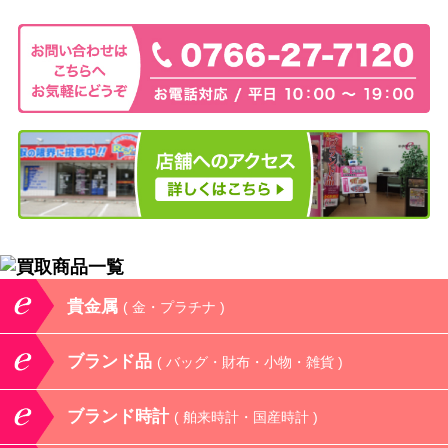
貴金属
( 金・プラチナ )
ブランド品
( バッグ・財布・小物・雑貨 )
ブランド時計
( 舶来時計・国産時計 )