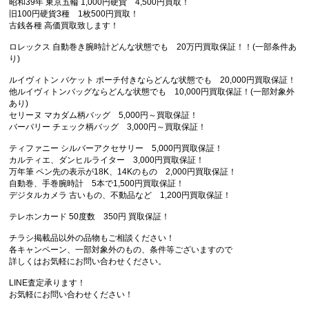
昭和39年 東京五輪 1,000円硬貨 4,500円買取！
旧100円硬貨3種 1枚500円買取！
古銭各種 高価買取致します！
ロレックス 自動巻き腕時計どんな状態でも 20万円買取保証！！(一部条件あ
り)
ルイヴィトン バケット ポーチ付きならどんな状態でも 20,000円買取保証！
他ルイヴィトンバッグならどんな状態でも 10,000円買取保証！(一部対象外
あり)
セリーヌ マカダム柄バッグ 5,000円～買取保証！
バーバリー チェック柄バッグ 3,000円～買取保証！
ティファニー シルバーアクセサリー 5,000円買取保証！
カルティエ、ダンヒルライター 3,000円買取保証！
万年筆 ペン先の表示が18K、14Kのもの 2,000円買取保証！
自動巻、手巻腕時計 5本で1,500円買取保証！
デジタルカメラ 古いもの、不動品など 1,200円買取保証！
テレホンカード 50度数 350円 買取保証！
チラシ掲載品以外の品物もご相談ください！
各キャンペーン、一部対象外のもの、条件等ございますので
詳しくはお気軽にお問い合わせください。
LINE査定承ります！
お気軽にお問い合わせください！