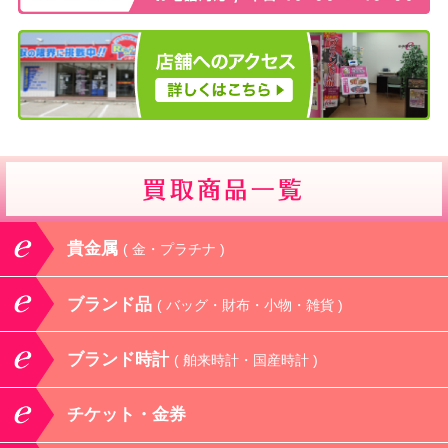
貴金属
( 金・プラチナ )
ブランド品
( バッグ・財布・小物・雑貨 )
ブランド時計
( 舶来時計・国産時計 )
チケット・金券