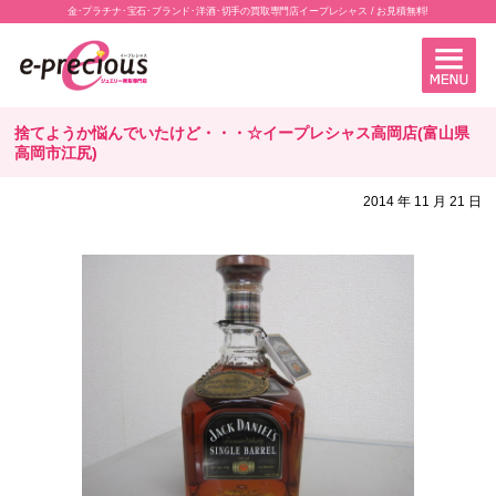
金･プラチナ･宝石･ブランド･洋酒･切手の買取専門店イープレシャス / お見積無料!
捨てようか悩んでいたけど・・・☆イープレシャス高岡店(富山県
高岡市江尻)
2014 年 11 月 21 日