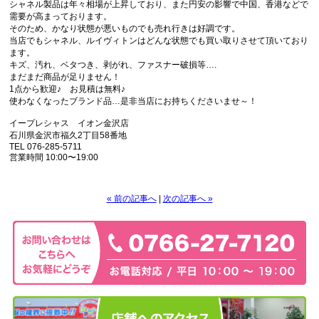
シャネル製品は年々相場が上昇しており、また円安の影響で中国、香港などで
需要が高まっております。
そのため、かなり状態が悪いものでも売れ行きは好調です。
当店でもシャネル、ルイヴィトンはどんな状態でも買い取りさせて頂いており
ます。
キズ、汚れ、ベタつき、剥がれ、ファスナー破損等….
まだまだ商品が足りません！
1点から歓迎♪ お見積は無料♪
使わなくなったブランド品…是非当店にお持ちくださいませ～！
イープレシャス イオン金沢店
石川県金沢市福久2丁目58番地
TEL 076-285-5711
営業時間 10:00〜19:00
« 前の記事へ
|
次の記事へ »