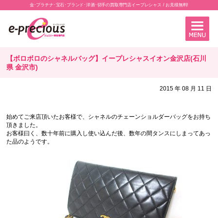
金･プラチナ･宝石･ブランド･洋酒･切手の買取専門店イープレシャス / お見積無料!
【ボロボロのシャネルバッグ】イープレシャスイオン金沢店(石川
県 金沢市)
2015 年 08 月 11 日
始めてご来店頂いたお客様で、シャネルのチェーンショルダーバッグをお持ち
頂きました。
お客様曰く、数十年前に購入し使い込んだ後、数年の間タンスにしまってあっ
た品のようです。