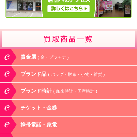
貴金属
( 金・プラチナ )
ブランド品
( バッグ・財布・小物・雑貨 )
ブランド時計
( 舶来時計・国産時計 )
チケット・金券
携帯電話・家電