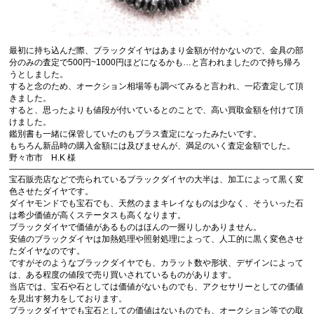
最初に持ち込んだ際、ブラックダイヤはあまり金額が付かないので、金具の部
分のみの査定で500円~1000円ほどになるかも…と言われましたので持ち帰ろ
うとしました。
すると念のため、オークション相場等も調べてみると言われ、一応査定して頂
きました。
すると、思ったよりも値段が付いているとのことで、高い買取金額を付けて頂
けました。
鑑別書も一緒に保管していたのもプラス査定になったみたいです。
もちろん新品時の購入金額には及びませんが、満足のいく査定金額でした。
野々市市 H.K 様
————————————————————————————————————
宝石販売店などで売られているブラックダイヤの大半は、加工によって黒く変
色させたダイヤです。
ダイヤモンドでも宝石でも、天然のままキレイなものは少なく、そういった石
は希少価値が高くステータスも高くなります。
ブラックダイヤで価値があるものはほんの一握りしかありません。
安値のブラックダイヤは加熱処理や照射処理によって、人工的に黒く変色させ
たダイヤなのです。
ですがそのようなブラックダイヤでも、カラット数や形状、デザインによって
は、ある程度の値段で売り買いされているものがあります。
当店では、宝石や石としては価値がないものでも、アクセサリーとしての価値
を見出す努力をしております。
ブラックダイヤでも宝石としての価値はないものでも、オークション等での取