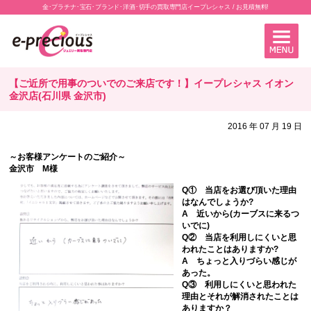
金･プラチナ･宝石･ブランド･洋酒･切手の買取専門店イープレシャス / お見積無料!
【ご近所で用事のついでのご来店です！】イープレシャス イオン
金沢店(石川県 金沢市)
2016 年 07 月 19 日
～お客様アンケートのご紹介～
金沢市 M様
Q① 当店をお選び頂いた理由
はなんでしょうか?
A 近いから(カーブスに来るつ
いでに)
Q② 当店を利用しにくいと思
われたことはありますか?
A ちょっと入りづらい感じが
あった。
Q③ 利用しにくいと思われた
理由とそれが解消されたことは
ありますか？