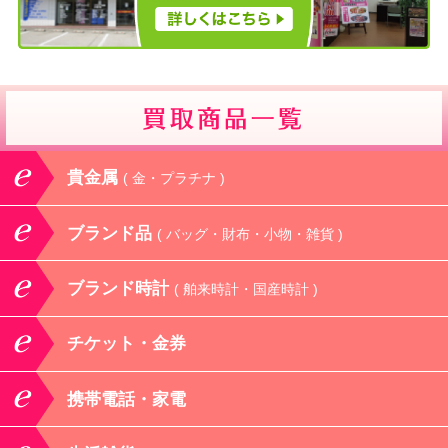
貴金属
( 金・プラチナ )
ブランド品
( バッグ・財布・小物・雑貨 )
ブランド時計
( 舶来時計・国産時計 )
チケット・金券
携帯電話・家電