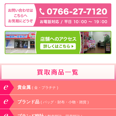
貴金属
( 金・プラチナ )
ブランド品
( バッグ・財布・小物・雑貨 )