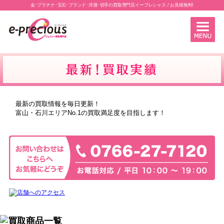
金･プラチナ･宝石･ブランド･洋酒･切手の買取専門店イープレシャス / お見積無料!
最新の買取情報を毎日更新！
富山・石川エリアNo.1の買取満足度を目指します！