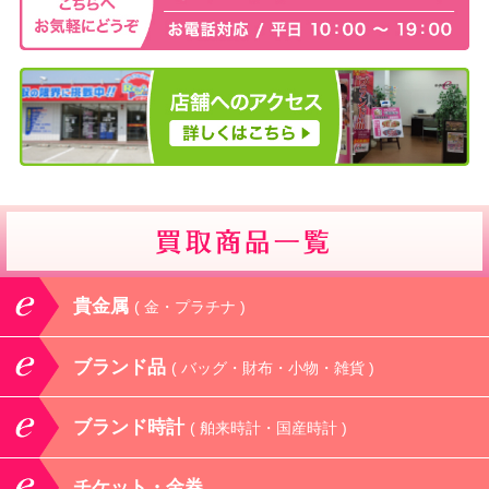
貴金属
( 金・プラチナ )
ブランド品
( バッグ・財布・小物・雑貨 )
ブランド時計
( 舶来時計・国産時計 )
チケット・金券