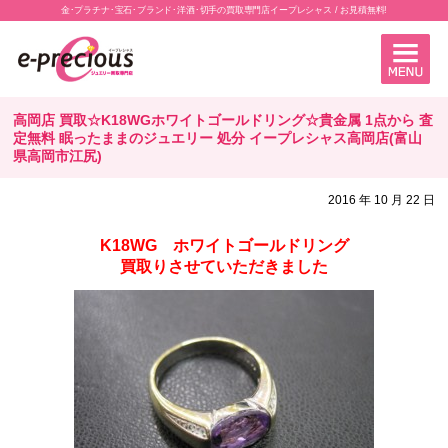
金･プラチナ･宝石･ブランド･洋酒･切手の買取専門店イープレシャス / お見積無料!
高岡店 買取☆K18WGホワイトゴールドリング☆貴金属 1点から 査
定無料 眠ったままのジュエリー 処分 イープレシャス高岡店(富山
県高岡市江尻)
2016 年 10 月 22 日
K18WG ホワイトゴールドリング
買取りさせていただきました