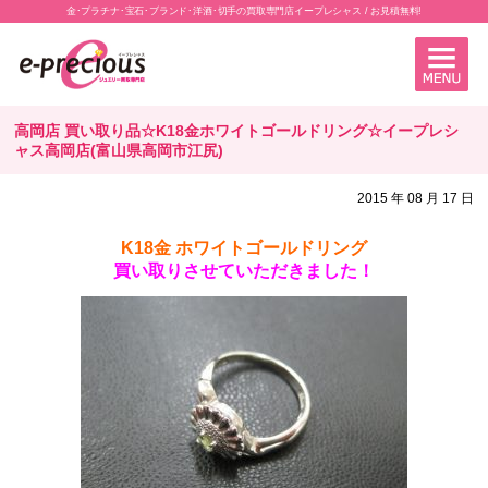
金･プラチナ･宝石･ブランド･洋酒･切手の買取専門店イープレシャス / お見積無料!
高岡店 買い取り品☆K18金ホワイトゴールドリング☆イープレシ
ャス高岡店(富山県高岡市江尻)
2015 年 08 月 17 日
K18金 ホワイトゴールドリング
買い取りさせていただきました！