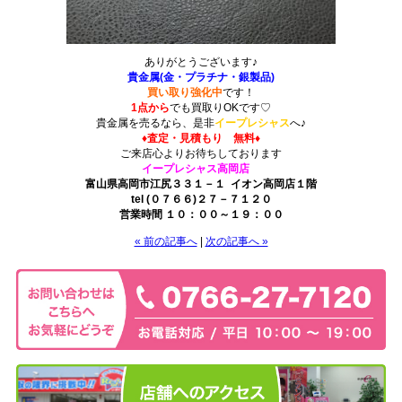
ありがとうございます♪
貴金属(金・プラチナ・銀製品)
買い取り強化中
です！
1点から
でも買取りOKです♡
貴金属を売るなら、是非
イープレシャス
へ♪
♦査定・見積もり 無料♦
ご来店心よりお待ちしております
イープレシャス高岡店
富山県高岡市江尻３３１－１ イオン高岡店１階
tel (０７６６)２７－７１２０
営業時間 １０：００～１９：００
« 前の記事へ
|
次の記事へ »