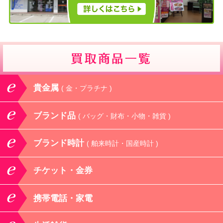
貴金属
( 金・プラチナ )
ブランド品
( バッグ・財布・小物・雑貨 )
ブランド時計
( 舶来時計・国産時計 )
チケット・金券
携帯電話・家電