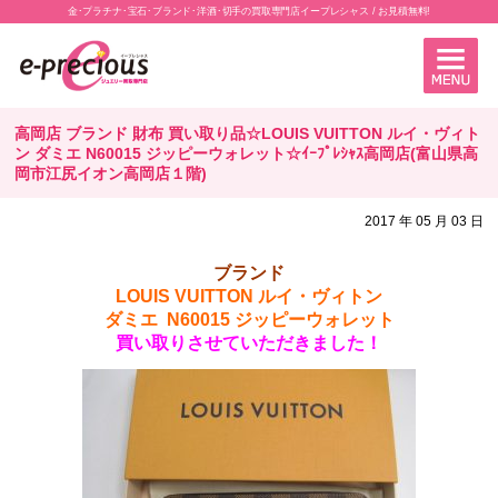
金･プラチナ･宝石･ブランド･洋酒･切手の買取専門店イープレシャス / お見積無料!
高岡店 ブランド 財布 買い取り品☆LOUIS VUITTON ルイ・ヴィト
ン ダミエ N60015 ジッピーウォレット☆ｲｰﾌﾟﾚｼｬｽ高岡店(富山県高
岡市江尻イオン高岡店１階)
2017 年 05 月 03 日
ブランド
LOUIS VUITTON ルイ・ヴィトン
ダミエ N60015 ジッピーウォレット
買い取りさせていただきました！