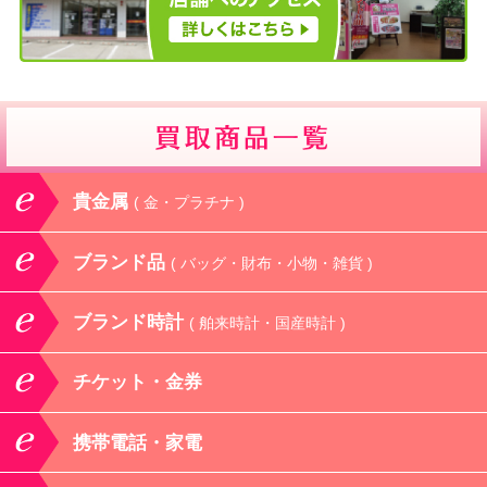
貴金属
( 金・プラチナ )
ブランド品
( バッグ・財布・小物・雑貨 )
ブランド時計
( 舶来時計・国産時計 )
チケット・金券
携帯電話・家電