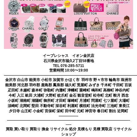
イープレシャス イオン金沢店
石川県金沢市福久2丁目58番地
TEL 076-285-5711
営業時間 10:00〜19:00
————————————————————————————————————
金沢市 白山市 能美市 小松市 加賀市 かほく市 羽咋市 野々市市 輪島市 珠洲市
能美郡 河北郡 羽咋郡 鹿島郡 鳳珠郡 福久町 荒屋町 みずき 千木町 千田町 百坂
疋田町 木越町 森本町 弥勒町 内灘町 津幡町 粟崎町 鳴和町 高柳町 神谷内町
今町 入江 畝田 大浦町 大野町 蚊爪町 金石 観音堂町 松寺町 北町 鞍月 西念
小坂町 湖南町 湖陽町 御所町 才田町 塚崎町 月浦町 問屋町 七ツ屋町 大場町
須崎町 北間町 堅田 不動寺町 深谷町 利屋町 横枕町 法光寺町 三池町 東長江
夕日寺 山王町 小金町 宮保町 栄町 田中町 元町 神宮寺 春日町 割出 近岡町
—————-
—————————————————————————————————–
—–
買取 買い取り 買取り 換金 リサイクル 処分 見積もり 見積 買取店 リサイクル
ショップ