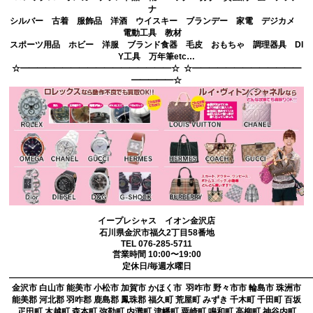
ナ
シルバー 古着 服飾品 洋酒 ウイスキー ブランデー 家電 デジカメ
電動工具 教材
スポーツ用品 ホビー 洋服 ブランド食器 毛皮 おもちゃ 調理器具 DI
Y工具 万年筆etc…
☆━━━━━━━━━━━━━━━━━━☆ ☆━━━━━━━━━━━━━
━━━━━☆
イープレシャス イオン金沢店
石川県金沢市福久2丁目58番地
TEL 076-285-5711
営業時間 10:00〜19:00
定休日/毎週水曜日
————————————————————————————————————
金沢市 白山市 能美市 小松市 加賀市 かほく市 羽咋市 野々市市 輪島市 珠洲市
能美郡 河北郡 羽咋郡 鹿島郡 鳳珠郡 福久町 荒屋町 みずき 千木町 千田町 百坂
疋田町 木越町 森本町 弥勒町 内灘町 津幡町 粟崎町 鳴和町 高柳町 神谷内町