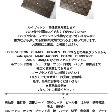
ルイヴィトン…高価買取り致します！！！
お片付けや掃除などで古くて使わなくなった
バッグや財布、ファッション小物などはございませんか?
微力ながら少しでも皆様のお力になれるよう願っております。
お気軽にご来店、ご相談ください。
LOUIS VUITTON CHANEL HERMES GUCCI などの高級ブランドから
kate spade MARC JACOBS COACH BURBERRY…
ZARA UNIQLO などのファストブランド…
各ブランド古着 シューズ類 ブランド雑貨 バッグ 服飾品まで
幅広く買取致しております！
ノーブランド品もご相談ください！
1点からでも大歓迎♪ お見積りは無料♪
是非、当店にお持ちくださいませ♪
★買取品目例★
♪なんでもご相談ください♪
☆━━━━━━━━━━━━━━━━━━☆ ☆━━━━━━━━━━━━━
━━━━━☆
商品券 旅行券 図書カード QUOカード ビール券 はがき 携帯電話
香水 腕時計
ロレックス オメガ ブランド品 靴 バッグ 切手 貴金属 金 プラチ