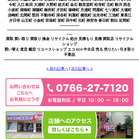
今町 入江 畝田 大浦町 大野町 蚊爪町 金石 観音堂町 松寺町 北町 鞍月 西念
小坂町 湖南町 湖陽町 御所町 才田町 塚崎町 月浦町 問屋町 七ツ屋町 大場町
須崎町 北間町 堅田 不動寺町 深谷町 利屋町 横枕町 法光寺町 三池町 東長江
夕日寺 山王町 小金町 宮保町 栄町 田中町 元町 神宮寺 春日町 割出 近岡町
—————-
—————————————————————————————————–
—–
買取 買い取り 買取り 換金 リサイクル 処分 見積もり 見積 買取店 リサイクル
ショップ
買い替え 査定 鑑定 リユースショップ エコ eco 中古店 売る 売りたい 引き取り
不要品
————————————————————————————————————
« 前の記事へ
|
次の記事へ »