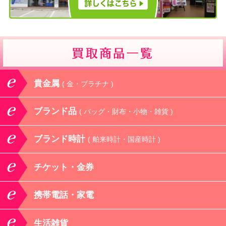
貴金属
( 金・プラチナ )
ブランド品
( バッグ・財布・小物・雑貨 )
ブランド時計
( 舶来時計・国産時計 )
チケット・金券
携帯電話・家電
生活雑貨