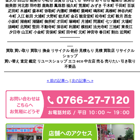
金沢市 白山市 能美市 小松市 加賀市 かほく市 羽咋市 野々市市 輪島市 珠洲市
能美郡 河北郡 羽咋郡 鹿島郡 鳳珠郡 福久町 荒屋町 みずき 千木町 千田町 百坂
疋田町 木越町 森本町 弥勒町 内灘町 津幡町 粟崎町 鳴和町 高柳町 神谷内町
今町 入江 畝田 大浦町 大野町 蚊爪町 金石 観音堂町 松寺町 北町 鞍月 西念
小坂町 湖南町 湖陽町 御所町 才田町 塚崎町 月浦町 問屋町 七ツ屋町 大場町
須崎町 北間町 堅田 不動寺町 深谷町 利屋町 横枕町 法光寺町 三池町 東長江
夕日寺 山王町 小金町 宮保町 栄町 田中町 元町 神宮寺 春日町 割出 近岡町
—————-
—————————————————————————————————–
—–
買取 買い取り 買取り 換金 リサイクル 処分 見積もり 見積 買取店 リサイクル
ショップ
買い替え 査定 鑑定 リユースショップ エコ eco 中古店 売る 売りたい 引き取り
不要品
————————————————————————————————————
« 前の記事へ
|
次の記事へ »