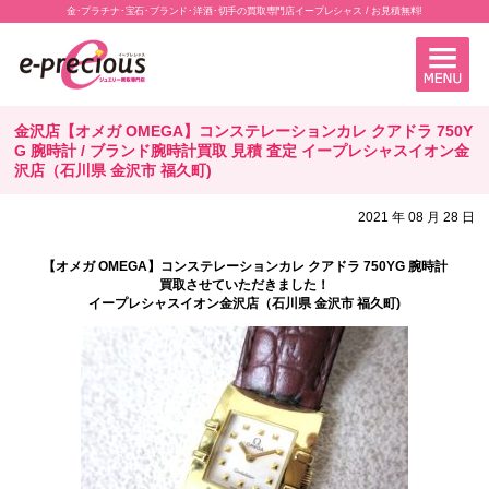
金･プラチナ･宝石･ブランド･洋酒･切手の買取専門店イープレシャス / お見積無料!
金沢店【オメガ OMEGA】コンステレーションカレ クアドラ 750Y
G 腕時計 / ブランド腕時計買取 見積 査定 イープレシャスイオン金
沢店（石川県 金沢市 福久町)
2021 年 08 月 28 日
【オメガ OMEGA】コンステレーションカレ クアドラ 750YG 腕時計
買取させていただきました！
イープレシャスイオン金沢店（石川県 金沢市 福久町)