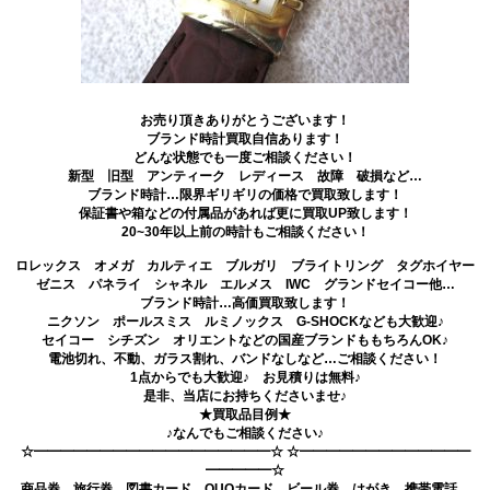
お売り頂きありがとうございます！
ブランド時計買取自信あります！
どんな状態でも一度ご相談ください！
新型 旧型 アンティーク レディース 故障 破損など…
ブランド時計…限界ギリギリの価格で買取致します！
保証書や箱などの付属品があれば更に買取UP致します！
20~30年以上前の時計もご相談ください！
ロレックス オメガ カルティエ ブルガリ ブライトリング タグホイヤー
ゼニス パネライ シャネル エルメス IWC グランドセイコー他…
ブランド時計…高価買取致します！
ニクソン ポールスミス ルミノックス G-SHOCKなども大歓迎♪
セイコー シチズン オリエントなどの国産ブランドももちろんOK♪
電池切れ、不動、ガラス割れ、バンドなしなど…ご相談ください！
1点からでも大歓迎♪ お見積りは無料♪
是非、当店にお持ちくださいませ♪
★買取品目例★
♪なんでもご相談ください♪
☆━━━━━━━━━━━━━━━━━━☆ ☆━━━━━━━━━━━━━
━━━━━☆
商品券 旅行券 図書カード QUOカード ビール券 はがき 携帯電話