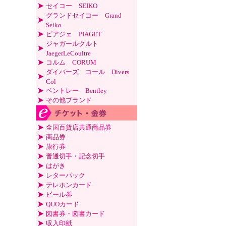
セイコー SEIKO
グランドセイコー Grand
Seiko
ピアジェ PIAGET
ジャガールクルト
JaegerLeCoultre
コルム CORUM
ダイバーズ コール Divers
Col
ベントレー Bentley
その他ブランド
全国百貨店共通商品券
商品券
旅行券
普通切手・記念切手
はがき
レターパック
テレホンカード
ビール券
QUOカード
図書券・図書カード
収入印紙