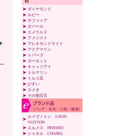
ダイヤモンド
ルビー
サファイア
オパール
エメラルド
アメジスト
チ
アレキサンドライト
アクアマリン
トパーズ
材
ガーネット
…
キャッツアイ
トルマリン
トルコ石
ひすい
カメオ
その他宝石
ルイヴィトン LOUIS
VUITTON
エルメス HERMES
シャネル CHANEL