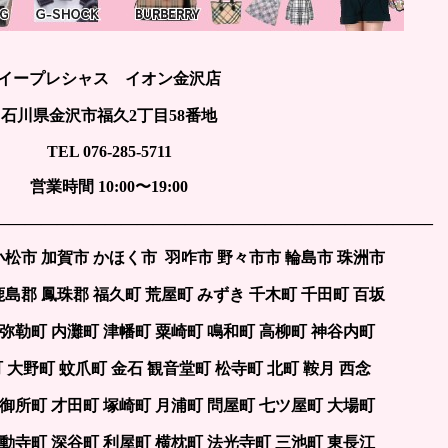
イープレシャス イオン金沢店
石川県金沢市福久2丁目58番地
TEL 076-285-5711
営業時間 10:00〜19:00
———————————————————————————–
小松市 加賀市 かほく市 羽咋市 野々市市 輪島市 珠洲市
鹿島郡 鳳珠郡 福久町 荒屋町 みずき 千木町 千田町 百坂
 弥勒町 内灘町 津幡町 粟崎町 鳴和町 高柳町 神谷内町
町 大野町 蚊爪町 金石 観音堂町 松寺町 北町 鞍月 西念
 御所町 才田町 塚崎町 月浦町 問屋町 七ツ屋町 大場町
不動寺町 深谷町 利屋町 横枕町 法光寺町 三池町 東長江