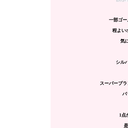
一部ゴー
程よい
気
シル
スーパーブラ
バ
1点