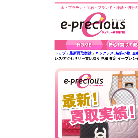
金・プラチナ・宝石・ブランド・洋酒・切手の
トップ
»
最新買取実績
»
ネックレス
,
装飾小物
,
金
レス/アクセサリー買い取り 見積 査定 イープレ