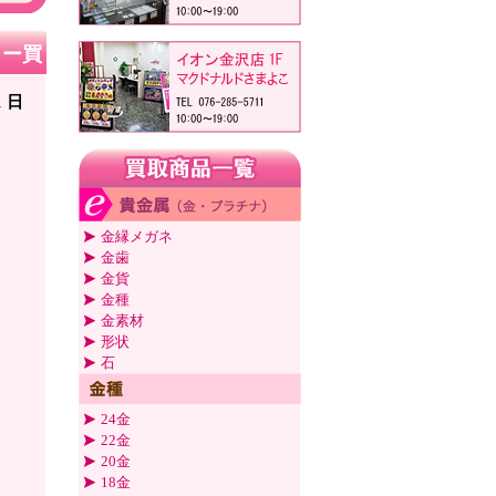
リー買
1 日
金縁メガネ
金歯
金貨
金種
金素材
形状
石
24金
22金
20金
18金