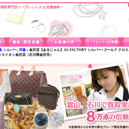
買取専門店イープレシャス/お見積無料！
種
,
シルバー
,
洋服
» 金沢店【あるじゃん】AG FACTORY シルバー×ゴールド クロ
シャスイオン金沢店（石川県金沢市）