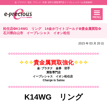
金･プラチナ･宝石･ブランド･洋酒･切手の買取専門店イープレシャス / お見積無料!
松任店✿K14WG リング 14金ホワイトゴールド✿貴金属買取✿
石川県白山市 イープレシャス イオン松任
2015 年 03 月 20 日
✿✿✿✿✿✿✿✿✿✿✿✿✿✿✿✿✿✿✿✿✿✿✿✿✿✿✿✿✿✿✿✿✿✿✿✿✿✿
✧✧✧
貴金属買取強化
✧✧✧
金･プラチナ 金券 切手
買取専門
店
イープレシャス イオン松任店
Charge is Satou
✿✿✿✿✿✿✿✿✿✿✿✿✿✿✿✿✿✿✿✿✿✿✿✿✿✿✿✿✿✿✿✿✿✿✿✿✿✿
K14WG リング