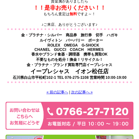
貴金属がありましたら
！！是非お売りください！！
もちろん査定は
無料
ですよ～！
・
♪ご来店、ありがとうございます♪
＊＊＊＊＊＊＊＊＊＊＊＊＊＊＊＊＊＊＊＊＊＊＊＊＊＊＊＊＊＊＊＊＊＊
金・プラチナ・シルバー 商品券 旅行券 切手 ハガキ
ルイヴィトン バーバリー ポーター
ROLEX OMEGA G-SHOCK
CHANEL GUCCI COACH HERMES
香水やブランド食器・調理器 携帯も買取OK
不要なものを処分！換金！リサイクル！
金・プラチナ・ブランド買取専門店イープレシャス
イープレシャス イオン松任店
石川県白山市平松町102-1 TEL 076-275-1108 営業時間 10:00-19:00
＊＊＊＊＊＊＊＊＊＊＊＊＊＊＊＊＊＊＊＊＊＊＊＊＊＊＊＊＊＊＊＊＊＊
« 前の記事へ
|
次の記事へ »