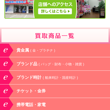
貴金属
( 金・プラチナ )
ブランド品
( バッグ・財布・小物・雑貨 )
ブランド時計
( 舶来時計・国産時計 )
チケット・金券
携帯電話・家電