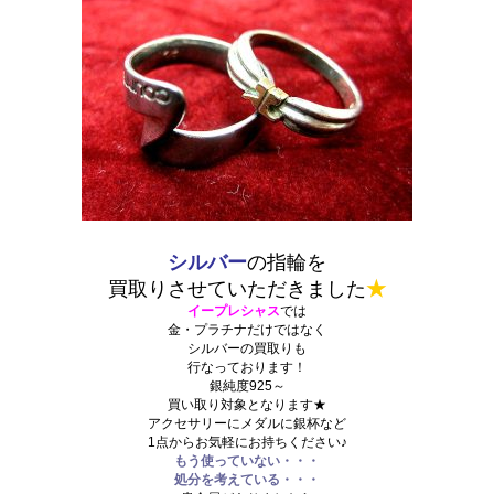
シルバー
の指輪を
買取りさせていただきました
★
イープレシャス
では
金・プラチナだけではなく
シルバーの買取りも
行なっております！
銀純度925～
買い取り対象となります★
アクセサリーにメダルに銀杯など
1点からお気軽にお持ちください♪
もう使っていない・・・
処分を考えている・・・