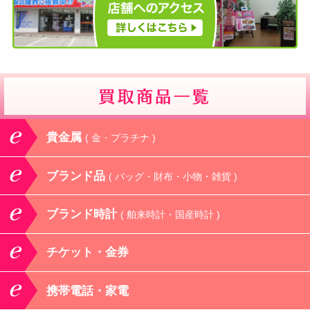
貴金属
( 金・プラチナ )
ブランド品
( バッグ・財布・小物・雑貨 )
ブランド時計
( 舶来時計・国産時計 )
チケット・金券
携帯電話・家電