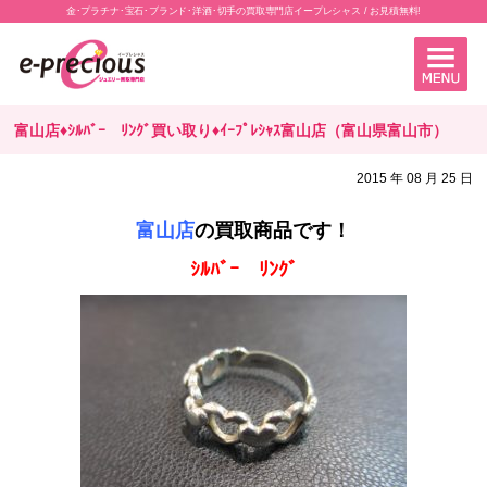
金･プラチナ･宝石･ブランド･洋酒･切手の買取専門店イープレシャス / お見積無料!
富山店♦ｼﾙﾊﾞｰ ﾘﾝｸﾞ買い取り♦ｲｰﾌﾟﾚｼｬｽ富山店（富山県富山市）
2015 年 08 月 25 日
富山店
の買取商品です！
ｼﾙﾊﾞｰ ﾘﾝｸﾞ