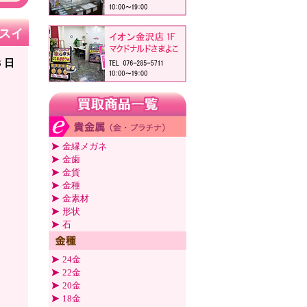
ャスイ
3 日
金縁メガネ
金歯
金貨
金種
金素材
形状
石
24金
22金
20金
18金