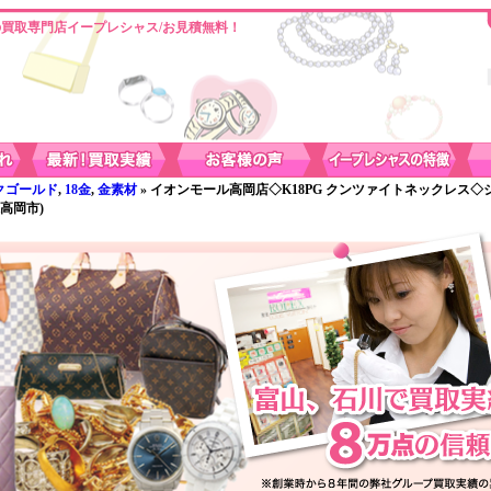
買取専門店イープレシャス/お見積無料！
クゴールド
,
18金
,
金素材
» イオンモール高岡店◇K18PG クンツァイトネックレス◇
高岡市)