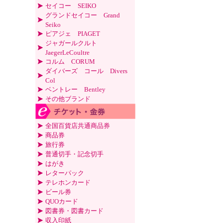
セイコー SEIKO
グランドセイコー Grand
Seiko
ピアジェ PIAGET
ジャガールクルト
JaegerLeCoultre
コルム CORUM
ダイバーズ コール Divers
Col
ベントレー Bentley
その他ブランド
全国百貨店共通商品券
商品券
旅行券
普通切手・記念切手
はがき
レターパック
テレホンカード
ビール券
QUOカード
図書券・図書カード
収入印紙