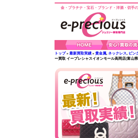
金・プラチナ・宝石・ブランド・洋酒・切手の
トップ
»
最新買取実績
»
貴金属
,
ネックレス
,
ピン
ー買取 イープレシャスイオンモール高岡店(富山県