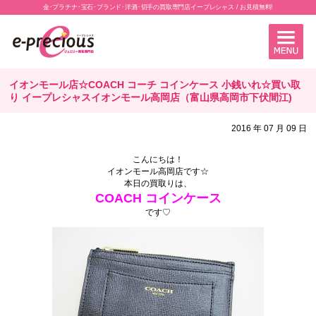
金･プラチナ･宝石･ブランド･洋酒･切手の買取専門店イープレシャス / お見積無料!
イオンモール店☆COACH コーチ コインケース 小銭いれ☆買い取
り イープレシャスイオンモール高岡店（富山県高岡市下伏間江)
2016 年 07 月 09 日
こんにちは！
イオンモール高岡店です☆
本日の買取りは、
COACH コインケース
です♡