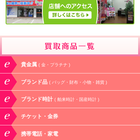
貴金属
( 金・プラチナ )
ブランド品
( バッグ・財布・小物・雑貨 )
ブランド時計
( 舶来時計・国産時計 )
チケット・金券
携帯電話・家電