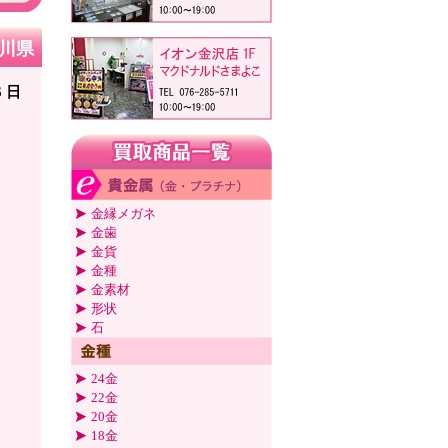
石川県
6 日
金縁メガネ
金歯
金貨
金種
金素材
形状
石
24金
22金
20金
18金