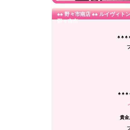
♠♠ 野々市南店 ♠♠ ルイヴィト
野々市市
♠ ♠ 
♠ ♠
貴金