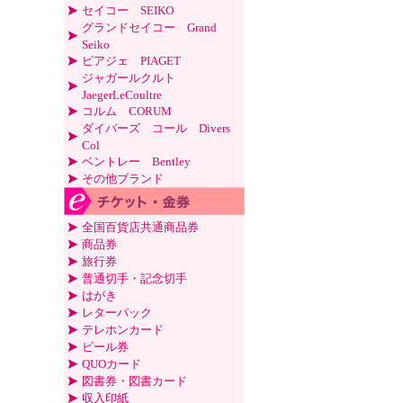
セイコー SEIKO
グランドセイコー Grand
Seiko
ピアジェ PIAGET
ジャガールクルト
JaegerLeCoultre
コルム CORUM
ダイバーズ コール Divers
Col
ベントレー Bentley
その他ブランド
全国百貨店共通商品券
商品券
旅行券
普通切手・記念切手
はがき
レターパック
テレホンカード
ビール券
QUOカード
図書券・図書カード
収入印紙