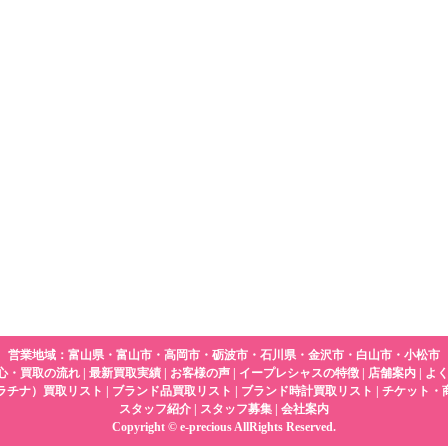
営業地域：富山県・富山市・高岡市・砺波市・石川県・金沢市・白山市・小松市
心・買取の流れ
|
最新買取実績
|
お客様の声
|
イープレシャスの特徴
|
店舗案内
|
よ
ラチナ）買取リスト
|
ブランド品買取リスト
|
ブランド時計買取リスト
|
チケット・
スタッフ紹介
|
スタッフ募集
|
会社案内
Copyright © e-precious AllRights Reserved.